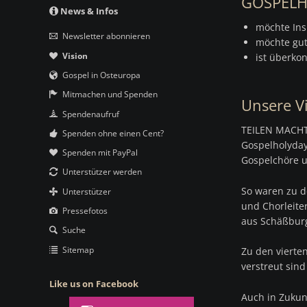
GOSPELH
Navigation
News & Infos
überspringen
möchte Ins
Newsletter abonnieren
möchte gut
Vision
ist überko
Gospel in Osteuropa
Mitmachen und Spenden
Unsere Vi
Spendenaufruf
TEILEN MACHT
Spenden ohne einen Cent?
Gospelholydays
Spenden mit PayPal
Gospelchöre u
Unterstützer werden
So waren zu d
Unterstützer
und Chorleite
Pressefotos
aus Schäßburg
Suche
Sitemap
Zu den vierte
verstreut sin
Like us on Facebook
Auch in Zukun