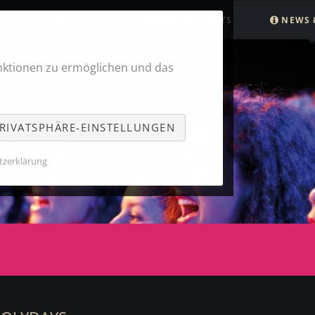
TERMINE
GOSPELHOLYDAYS
NEWS 
Orgel meets Rock
Gospelfan-Shirts
Newsle
nktionen zu ermöglichen und das
 One vision
Impulstag Singen
mp3-Album / CD
Teilen
Videos
Gospel
RIVATSPHÄRE-EINSTELLUNGEN
Feedbacks
Mitmac
ossible!
Spende
Spende
tzerklärung
Spende
Spende
Unters
Unterst
Presse
Suche