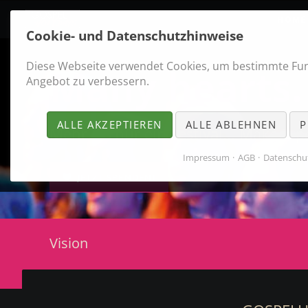
HOME
Cookie- und Datenschutzhinweise
Diese Webseite verwendet Cookies, um bestimmte Fu
Many hearts.
Angebot zu verbessern.
ALLE AKZEPTIEREN
ALLE ABLEHNEN
P
Mehr als nur ein Festival... Make it p
Impressum
AGB
Datenschu
JETZT SPENDEN!
Vision