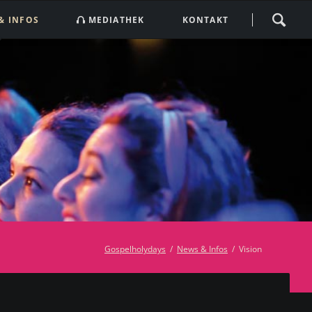
Navigation
& INFOS
MEDIATHEK
KONTAKT
überspringen
tter abonnieren
Impressum
AGB
 in Osteuropa
Datenschutzerklärung
hen und Spenden
naufruf
n ohne einen Cent?
n mit PayPal
tützer werden
Gospelholydays
News & Infos
Vision
ützer
fotos