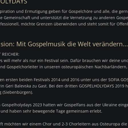
OLYDAYS
Sitema
piration und Ermutigung geben für Gospelchöre und alle, die gern
e Gemeinschaft und unterstützt die Vernetzung zu anderen Gosp
nfessionell, möchte Grenzen überwinden und steht somit für Offenh
sion: Mit Gospelmusik die Welt verändern...
 REICHER:
 will mehr als nur ein Festival sein. Dafür brauchen wir deine un
nd Gospelchorleiter in unseren osteuropäischen Nachbarländern, d
en ersten beiden Festivals 2014 und 2016 unter uns der SOFIA GO
rin Geri Balevska zu Gast. Bei den dritten GOSPELHOLYDAYS 2019 
 (Siebenbürgen).
n Gospelholydays 2023 hatten wir Gospelfans aus der Ukraine eing
d und haben sehr bewegende Tage gemeinsam erlebt.
ft möchten wir einem Chor und 2-3 Chorleitern aus Osteuropa die